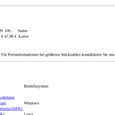
99
100 -
Status
 €
47,90 €
Active
Für Preisinformationen bei größeren Stückzahlen kontaktieren Sie uns 
Betriebssystem
nleitung
ware
Windows
yWarrior56FR1
FR1
Linux