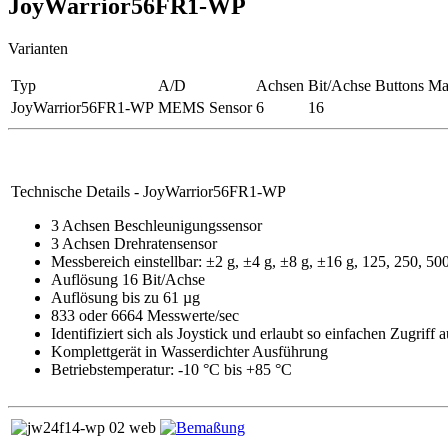
JoyWarrior56FR1-WP
Varianten
Typ
A/D
Achsen
Bit/Achse
Buttons
Ma
JoyWarrior56FR1-WP
MEMS Sensor
6
16
Technische Details - JoyWarrior56FR1-WP
3 Achsen Beschleunigungssensor
3 Achsen Drehratensensor
Messbereich einstellbar: ±2 g, ±4 g, ±8 g, ±16 g, 125, 250, 50
Auflösung 16 Bit/Achse
Auflösung bis zu 61 µg
833 oder 6664 Messwerte/sec
Identifiziert sich als Joystick und erlaubt so einfachen Zugri
Komplettgerät in Wasserdichter Ausführung
Betriebstemperatur: -10 °C bis +85 °C