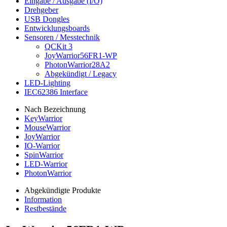
Eingabe / Ausgabe (I/O)
Drehgeber
USB Dongles
Entwicklungsboards
Sensoren / Messtechnik
QCKit 3
JoyWarrior56FR1-WP
PhotonWarrior28A2
Abgekündigt / Legacy
LED-Lighting
IEC62386 Interface
Nach Bezeichnung
KeyWarrior
MouseWarrior
JoyWarrior
IO-Warrior
SpinWarrior
LED-Warrior
PhotonWarrior
Abgekündigte Produkte
Information
Restbestände