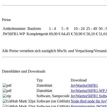
Preise
Artikelnummer
Bauform
1 - 4
5 - 9
10 - 24
25 - 49
50 - 
JW56FR1-WP
Komplettgerät
69,00 €
64,45 €
59,90 €
56,10 €
51,61
Alle Preise verstehen sich zuzüglich MwSt. und Verpackung/Versand. 
Datenblätter und Downloads
Typ
Download
Datenblatt
JoyWarrior56FR1
Datenblatt
JoyWarrior56FR1-WP A
Software, Sampecode
JoyWarrior56FR1 Soft
Software (on GitHub)
Node-Red node für Jo
Software (on GitHub)
Beispielprojekte JW56