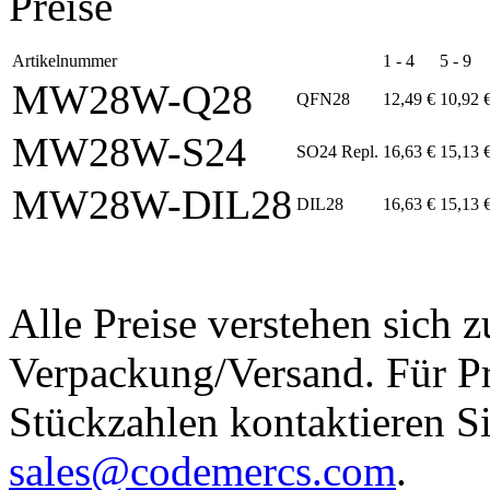
Preise
Artikelnummer
1 - 4
5 - 9
MW28W-Q28
QFN28
12,49 €
10,92 
MW28W-S24
SO24 Repl.
16,63 €
15,13 
MW28W-DIL28
DIL28
16,63 €
15,13 
Alle Preise verstehen sich
Verpackung/Versand. Für Pr
Stückzahlen kontaktieren Si
sales@codemercs.com
.